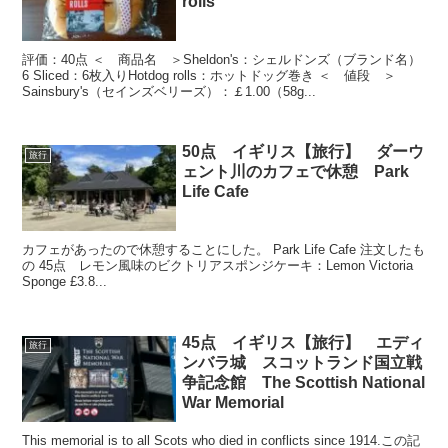
rolls
評価：40点 ＜ 商品名 ＞Sheldon's：シェルドンズ（ブランド名）
6 Sliced：6枚入りHotdog rolls：ホットドッグ巻き ＜ 値段 ＞
Sainsbury's（セインズベリーズ）：￡1.00（58g...
50点 イギリス【旅行】 ダーウ
旅行
ェント川のカフェで休憩 Park
Life Cafe
カフェがあったので休憩することにした。 Park Life Cafe 注文したも
の 45点 レモン風味のビクトリアスポンジケーキ：Lemon Victoria
Sponge £3.8...
45点 イギリス【旅行】 エディ
旅行
ンバラ城 スコットランド国立戦
争記念館 The Scottish National
War Memorial
This memorial is to all Scots who died in conflicts since 1914.この記