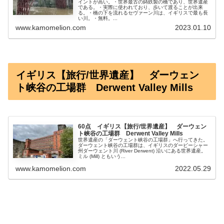
イントが高い。・世界最古の鋳鉄製の橋であり、世界遺産
である。・実際に使われており、歩いて渡ることが出来
る。・橋の下を流れるセヴァーン川は、イギリスで最も長
い川。・無料。...
www.kamomelion.com
2023.01.10
イギリス【旅行/世界遺産】 ダーウェン
ト峡谷の工場群 Derwent Valley Mills
60点 イギリス【旅行/世界遺産】 ダーウェン
ト峡谷の工場群 Derwent Valley Mills
世界遺産の「ダーウェント峡谷の工場群」へ行ってきた。
ダーウェント峡谷の工場群は、イギリスのダービーシャー
州ダーウェント川 (River Derwent) 沿いにある世界遺産。
ミル (Mill) ともいう...
www.kamomelion.com
2022.05.29