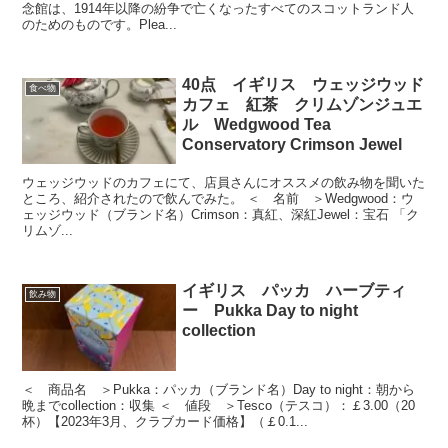
念館は、1914年以降の紛争で亡くなったすべてのスコットランド人
のためのものです。Plea...
40点 イギリス ウェッジウッド
食べ物
カフェ 紅茶 クリムゾンジュエ
ル Wedgwood Tea
Conservatory Crimson Jewel
ウェッジウッドのカフェにて、店員さんにオススメの飲み物を聞いた
ところ、紹介されたので飲んでみた。 ＜ 名前 ＞Wedgwood：ウ
ェッジウッド（ブランド名）Crimson：真紅、深紅Jewel：宝石 「ク
リムゾ...
イギリス パッカ ハーブティ
飲み物
ー Pukka Day to night
collection
＜ 商品名 ＞Pukka：パッカ（ブランド名）Day to night：朝から
晩までcollection：収集 ＜ 値段 ＞Tesco（テスコ）：￡3.00（20
杯）【2023年3月、クラブカード価格】（￡0.1...