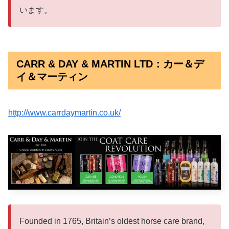
います。
CARR & DAY & MARTIN LTD：カー＆デ
イ＆マーティン
http://www.carrdaymartin.co.uk/
Founded in 1765, Britain’s oldest horse care brand,