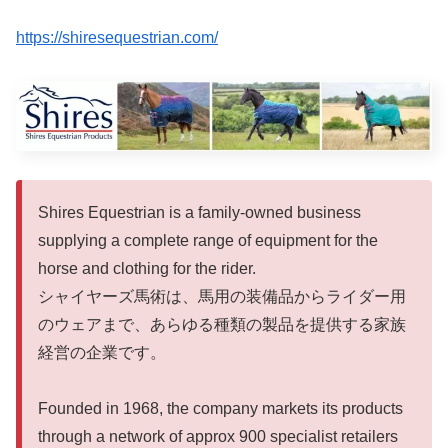
https://shiresequestrian.com/
Shires Equestrian is a family-owned business
supplying a complete range of equipment for the
horse and clothing for the rider.
シャイヤーズ馬術は、馬用の装備品からライダー用
のウェアまで、あらゆる種類の製品を提供する家族
経営の企業です。
Founded in 1968, the company markets its products
through a network of approx 900 specialist retailers