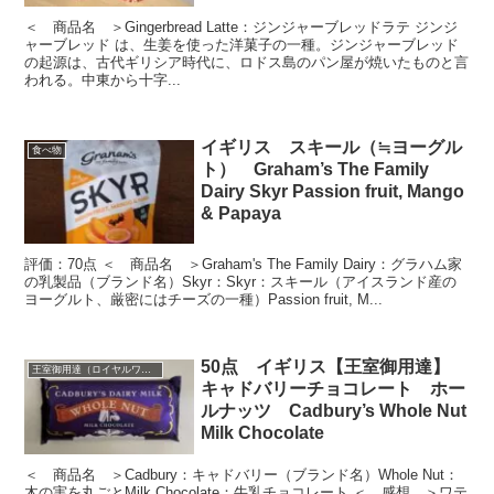
＜ 商品名 ＞Gingerbread Latte：ジンジャーブレッドラテ ジンジ
ャーブレッド は、生姜を使った洋菓子の一種。ジンジャーブレッド
の起源は、古代ギリシア時代に、ロドス島のパン屋が焼いたものと言
われる。中東から十字...
イギリス スキール（≒ヨーグル
食べ物
ト） Graham’s The Family
Dairy Skyr Passion fruit, Mango
& Papaya
評価：70点 ＜ 商品名 ＞Graham's The Family Dairy：グラハム家
の乳製品（ブランド名）Skyr：Skyr：スキール（アイスランド産の
ヨーグルト、厳密にはチーズの一種）Passion fruit, M...
50点 イギリス【王室御用達】
王室御用達（ロイヤルワラント）
キャドバリーチョコレート ホー
ルナッツ Cadbury’s Whole Nut
Milk Chocolate
＜ 商品名 ＞Cadbury：キャドバリー（ブランド名）Whole Nut：
木の実を丸ごとMilk Chocolate：牛乳チョコレート ＜ 感想 ＞ワテ