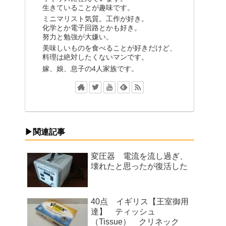
生きていることが趣味です。
ミニマリスト気質。工作が好き。
化学とか電子回路とかも好き。
努力と勉強が大嫌い。
美味しいものを食べることが好きだけど、
料理は絶対したくないマンです。
嫁、娘、息子の4人家族です。
▶関連記事
変圧器 電流を流し過ぎ、
壊れたと思ったが復活した
40点 イギリス【王室御用
達】 ティッシュ
（Tissue） クリネック