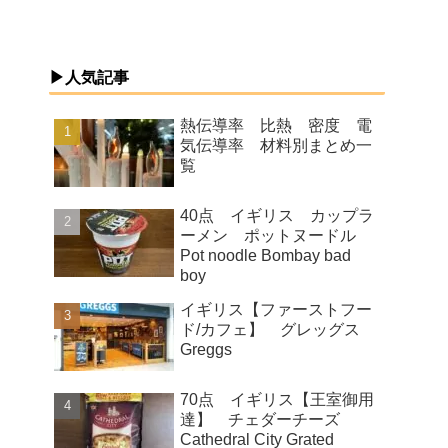
▶人気記事
熱伝導率 比熱 密度 電
気伝導率 材料別まとめ一
覧
40点 イギリス カップラ
ーメン ポットヌードル
Pot noodle Bombay bad
boy
イギリス【ファーストフー
ド/カフェ】 グレッグス
Greggs
70点 イギリス【王室御用
達】 チェダーチーズ
Cathedral City Grated