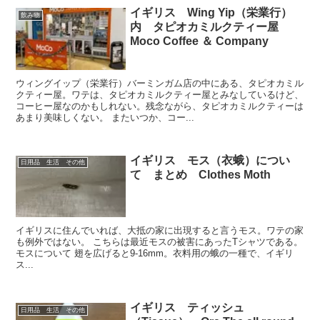
イギリス Wing Yip（栄業行）
飲み物
内 タピオカミルクティー屋
Moco Coffee ＆ Company
ウィングイップ（栄業行）バーミンガム店の中にある、タピオカミル
クティー屋。ワテは、タピオカミルクティー屋とみなしているけど、
コーヒー屋なのかもしれない。残念ながら、タピオカミルクティーは
あまり美味しくない。 またいつか、コー...
イギリス モス（衣蛾）につい
日用品 生活 その他
て まとめ Clothes Moth
イギリスに住んでいれば、大抵の家に出現すると言うモス。ワテの家
も例外ではない。 こちらは最近モスの被害にあったTシャツである。
モスについて 翅を広げると9-16mm。衣料用の蛾の一種で、イギリ
ス...
イギリス ティッシュ
日用品 生活 その他