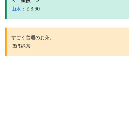
＜ 値段 ＞
山水
：￡3.60
すごく普通のお茶。
ほぼ緑茶。