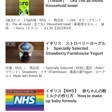
（Tissue） Ora The all round
Household towel
1枚当たり：1.5p評価：60点 ＜ 商品名 ＞Ora：オラ（ブランド
名）The all round：全て丸いHousehold towel：家庭用タオル ＜ 値
段 ＞Tesco（テスコ）：￡1.50【2021年6月、...
イギリス ストロベリーヨーグル
食べ物
ト Specially Selected
Strawberry Farmhouse Yogurt
評価：65点 ＜ 商品名 ＞Specially Selected：特別に選択（Aldiの
ブランド）Strawberry：イチゴFarmhouse：農家の家Yogurt：ヨーグ
ルト Made with British M...
イギリス【NHS】 赤ちゃんの粉
NHS (National Health Service)
ミルクの作り方 How to make
up baby formula