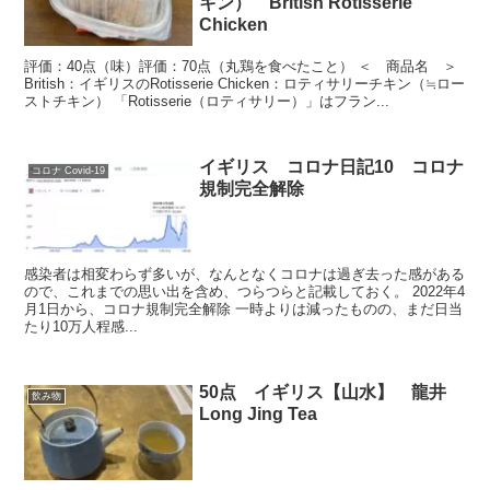
キン） British Rotisserie
Chicken
評価：40点（味）評価：70点（丸鶏を食べたこと） ＜ 商品名 ＞
British：イギリスのRotisserie Chicken：ロティサリーチキン（≒ロー
ストチキン） 「Rotisserie（ロティサリー）」はフラン...
イギリス コロナ日記10 コロナ
コロナ Covid-19
規制完全解除
感染者は相変わらず多いが、なんとなくコロナは過ぎ去った感がある
ので、これまでの思い出を含め、つらつらと記載しておく。 2022年4
月1日から、コロナ規制完全解除 一時よりは減ったものの、まだ日当
たり10万人程感...
50点 イギリス【山水】 龍井
飲み物
Long Jing Tea