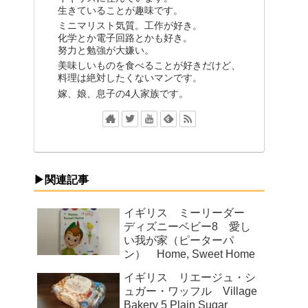
生きていることが趣味です。
ミニマリスト気質。工作が好き。
化学とか電子回路とかも好き。
努力と勉強が大嫌い。
美味しいものを食べることが好きだけど、
料理は絶対したくないマンです。
嫁、娘、息子の4人家族です。
▶関連記事
イギリス ミーリーダー
ディズニーベビー8 愛し
い我が家（ピーターパ
ン） Home, Sweet Home
イギリス リエージュ・シ
ュガー・ワッフル Village
Bakery 5 Plain Sugar