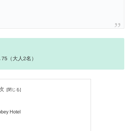
￡75（大人2名）
次
y Hotel