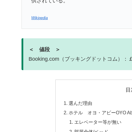
供されている。
Wikipedia
＜ 値段 ＞
Booking.com（ブッキングドットコム）：
目
選んだ理由
ホテル オヨ・アビーOYO Abbe
エレベーター等が無い
部屋全体/ベッド