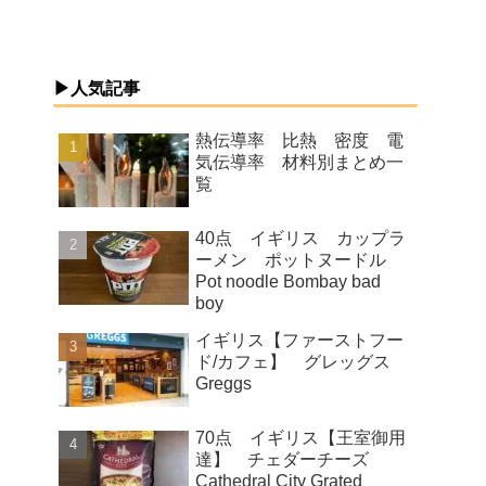
▶人気記事
熱伝導率 比熱 密度 電
気伝導率 材料別まとめ一
覧
40点 イギリス カップラ
ーメン ポットヌードル
Pot noodle Bombay bad
boy
イギリス【ファーストフー
ド/カフェ】 グレッグス
Greggs
70点 イギリス【王室御用
達】 チェダーチーズ
Cathedral City Grated