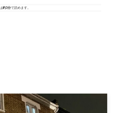
は
約3分
で読めます。