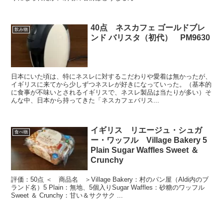
40点 ネスカフェ ゴールドブレ
飲み物
ンド バリスタ（初代） PM9630
日本にいた頃は、特にネスレに対するこだわりや愛着は無かったが、
イギリスに来てから少しずつネスレが好きになっていった。（基本的
に食事が不味いとされるイギリスで、ネスレ製品は当たりが多い）そ
んな中、日本から持ってきた「ネスカフェバリス...
イギリス リエージュ・シュガ
食べ物
ー・ワッフル Village Bakery 5
Plain Sugar Waffles Sweet ＆
Crunchy
評価：50点 ＜ 商品名 ＞Village Bakery：村のパン屋（Aldi内のブ
ランド名）5 Plain：無地、5個入りSugar Waffles：砂糖のワッフル
Sweet ＆ Crunchy：甘い＆サクサク ...