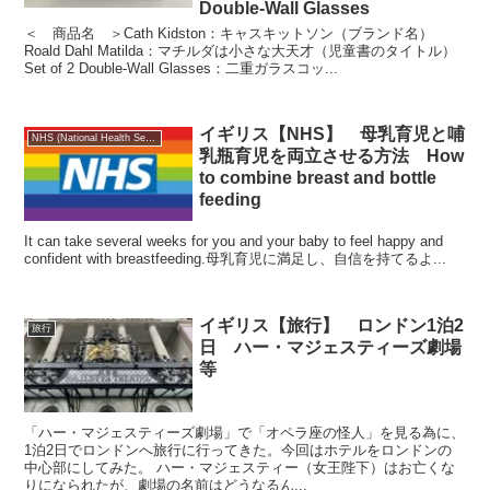
Double-Wall Glasses
＜ 商品名 ＞Cath Kidston：キャスキットソン（ブランド名）
Roald Dahl Matilda：マチルダは小さな大天才（児童書のタイトル）
Set of 2 Double-Wall Glasses：二重ガラスコッ...
イギリス【NHS】 母乳育児と哺
NHS (National Health Service)
乳瓶育児を両立させる方法 How
to combine breast and bottle
feeding
It can take several weeks for you and your baby to feel happy and
confident with breastfeeding.母乳育児に満足し、自信を持てるよ...
イギリス【旅行】 ロンドン1泊2
旅行
日 ハー・マジェスティーズ劇場
等
「ハー・マジェスティーズ劇場」で「オペラ座の怪人」を見る為に、
1泊2日でロンドンへ旅行に行ってきた。今回はホテルをロンドンの
中心部にしてみた。 ハー・マジェスティー（女王陛下）はお亡くな
りになられたが、劇場の名前はどうなるん...