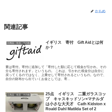
かもめ
関連記事
イギリス 寄付 Gift Aidとは何
日用品 生活 その他
か？
要は寄付。寄付に追加して「寄付した額に応じて税金が引かれ、その
分も寄付されます」というもの。 これは、引かれた税金分は自分に
戻ってくるのではなく、上乗せして寄付されるというもの。なので、
自分の財布から出ていくお金としては、寄...
25点 イギリス 二重ガラスコッ
日用品 生活 その他
プ キャスキッドソン×マチルダ
は小さな大天才 Cath Kidston x
Roald Dahl Matilda Set of 2