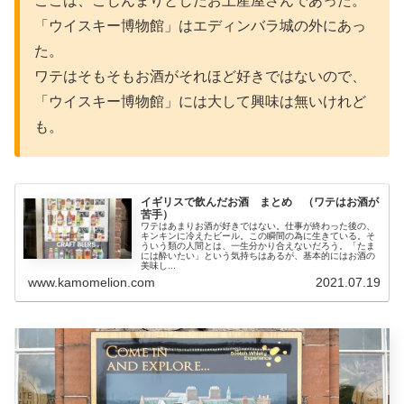
ここは、こじんまりとしたお土産屋さんであった。
「ウイスキー博物館」はエディンバラ城の外にあっ
た。
ワテはそもそもお酒がそれほど好きではないので、
「ウイスキー博物館」には大して興味は無いけれど
も。
イギリスで飲んだお酒 まとめ （ワテはお酒が
苦手）
ワテはあまりお酒が好きではない。仕事が終わった後の、
キンキンに冷えたビール。この瞬間の為に生きている。そ
ういう類の人間とは、一生分かり合えないだろう。「たま
には酔いたい」という気持ちはあるが、基本的にはお酒の
美味し...
www.kamomelion.com
2021.07.19