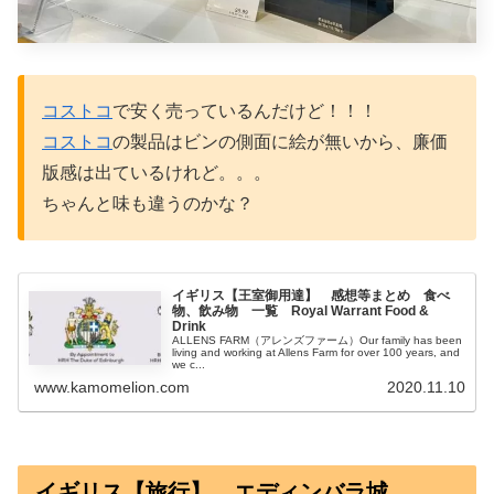
コストコ
で安く売っているんだけど！！！
コストコ
の製品はビンの側面に絵が無いから、廉価
版感は出ているけれど。。。
ちゃんと味も違うのかな？
イギリス【王室御用達】 感想等まとめ 食べ
物、飲み物 一覧 Royal Warrant Food &
Drink
ALLENS FARM（アレンズファーム）Our family has been
living and working at Allens Farm for over 100 years, and
we c...
www.kamomelion.com
2020.11.10
イギリス【旅行】 エディンバラ城