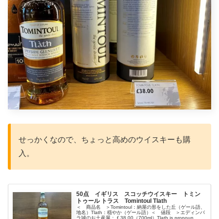
せっかくなので、ちょっと高めのウイスキーも購
入。
50点 イギリス スコッチウイスキー トミン
トゥール トラス Tomintoul Tlath
＜ 商品名 ＞Tomintoul：納屋の形をした丘（ゲール語、
地名）Tlath：穏やか（ゲール語）＜ 値段 ＞エディンバ
ラ城のお土産屋：￡38.00（700ml）Tlath is pronoun...