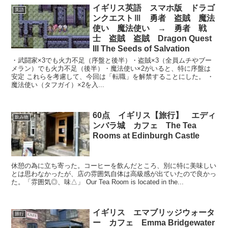
イギリス英語 スマホ版 ドラゴ
英語
ンクエストⅢ 勇者 盗賊 魔法
使い 魔法使い → 勇者 戦
士 盗賊 盗賊 Dragon Quest
III The Seeds of Salvation
・武闘家×3でも火力不足（序盤と後半）・盗賊×3（全員ムチやブー
メラン）でも火力不足（後半）・魔法使い×2がいると、特に序盤は
安定 これらを考慮して、今回は「転職」を解禁することにした。 ・
魔法使い（タフガイ）×2を入...
60点 イギリス【旅行】 エディ
飲み物
ンバラ城 カフェ The Tea
Rooms at Edinburgh Castle
休憩の為に立ち寄った。コーヒーを飲んだところ、別に特に美味しい
とは思わなかったが、店の雰囲気自体は高級感が出ていたので良かっ
た。「雰囲気◎、味△」 Our Tea Room is located in the...
イギリス エマブリッジウォータ
旅行
ー カフェ Emma Bridgewater