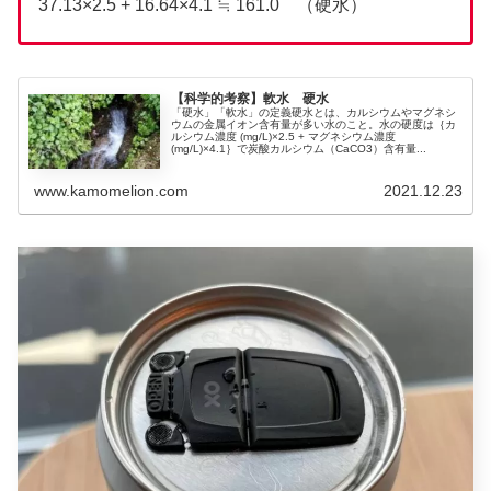
37.13×2.5 + 16.64×4.1 ≒ 161.0 （硬水）
【科学的考察】軟水 硬水
「硬水」「軟水」の定義硬水とは、カルシウムやマグネシ
ウムの金属イオン含有量が多い水のこと。水の硬度は｛カ
ルシウム濃度 (mg/L)×2.5 + マグネシウム濃度
(mg/L)×4.1｝で炭酸カルシウム（CaCO3）含有量...
www.kamomelion.com
2021.12.23