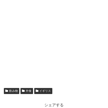
飲み物
外食
イギリス
シェアする