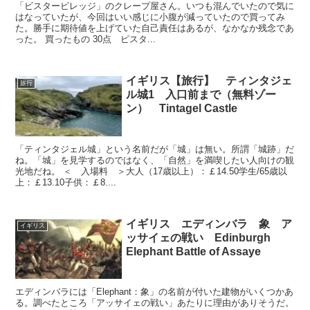
「ビスタービレッジ」のクレープ屋さん。いつも混んでいたので気に
はなっていたが、今回はいい感じに小腹が減っていたので買ってみ
た。勝手に期待値を上げていた自己責任はあるが、なかなか残念であ
った。 買ったもの 30点 ピスタ...
イギリス【旅行】 ティンタジェ
旅行
ル城1 入口前まで（無料ゾー
ン） Tintagel Castle
「ティンタジェル城」という名前だが「城」は無い。所謂「城跡」だ
ね。「城」を見学するのではなく、「自然」を満喫したい人向けの観
光地だね。 ＜ 入場料 ＞大人（17歳以上）：￡14.50学生/65歳以
上：￡13.10子供：￡8....
イギリス エディンバラ 象 ア
イギリス
ッサイェの戦い Edinburgh
Elephant Battle of Assaye
エディンバラには「Elephant：象」の名前が付いた建物がいくつかあ
る。調べたところ「アッサイェの戦い」あたりに理由がありそうだ。