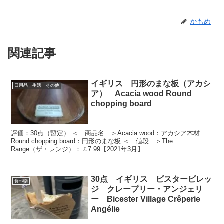
かもめ
関連記事
イギリス 円形のまな板（アカシ
日用品 生活 その他
ア） Acacia wood Round
chopping board
評価：30点（暫定） ＜ 商品名 ＞Acacia wood：アカシア木材
Round chopping board：円形のまな板 ＜ 値段 ＞The
Range（ザ・レンジ）：￡7.99【2021年3月】 ...
30点 イギリス ビスタービレッ
食べ物
ジ クレープリー・アンジェリ
ー Bicester Village Crêperie
Angélie