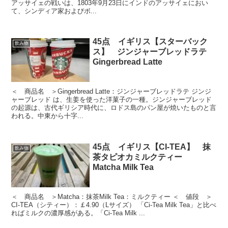
アッサイェの戦いは、1803年9月23日にインドのアッサイェにおい
て、シンディア家およびボ...
45点 イギリス【スターバック
飲み物
ス】 ジンジャーブレッドラテ
Gingerbread Latte
＜ 商品名 ＞Gingerbread Latte：ジンジャーブレッドラテ ジンジ
ャーブレッド は、生姜を使った洋菓子の一種。ジンジャーブレッド
の起源は、古代ギリシア時代に、ロドス島のパン屋が焼いたものと言
われる。中東から十字...
45点 イギリス【CI-TEA】 抹
飲み物
茶タピオカミルクティー
Matcha Milk Tea
＜ 商品名 ＞Matcha：抹茶Milk Tea：ミルクティー ＜ 値段 ＞
CI-TEA（シティー）：￡4.90（Lサイズ） 「Ci-Tea Milk Tea」と比べ
ればミルクの濃厚感がある。「Ci-Tea Milk ...