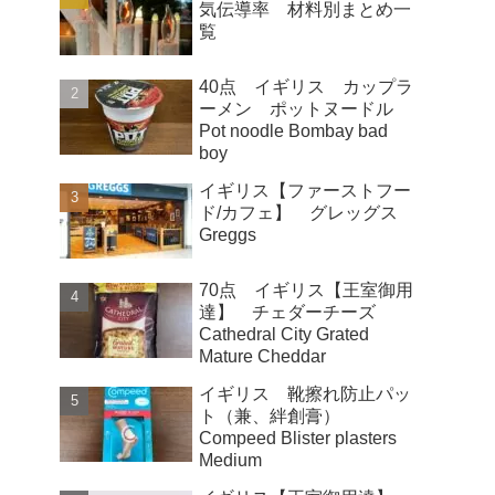
気伝導率 材料別まとめ一
覧
40点 イギリス カップラ
ーメン ポットヌードル
Pot noodle Bombay bad
boy
イギリス【ファーストフー
ド/カフェ】 グレッグス
Greggs
70点 イギリス【王室御用
達】 チェダーチーズ
Cathedral City Grated
Mature Cheddar
イギリス 靴擦れ防止パッ
ト（兼、絆創膏）
Compeed Blister plasters
Medium