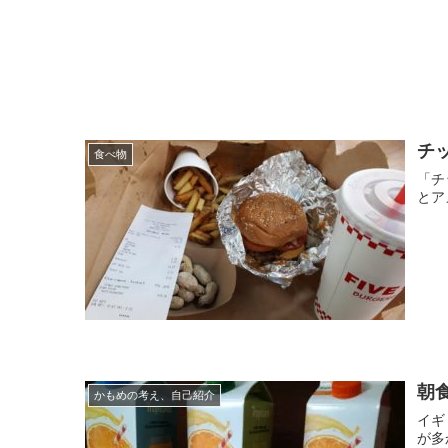
チ
食べ物
「チ
とア
朝
かもめの考え、自己紹介
イギ
が多