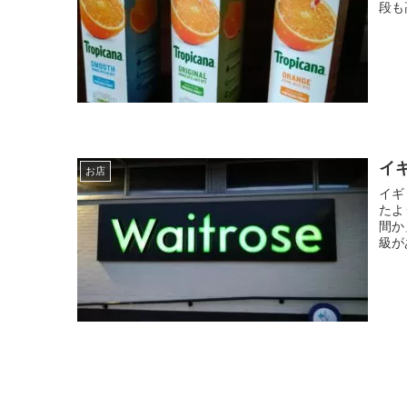
段も
イ
お店
イギ
たよ
間か
級が