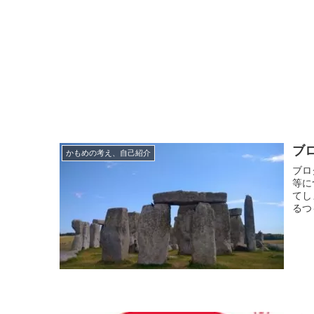
ブ
かもめの考え、自己紹介
ブロ
等に
てし
るつ