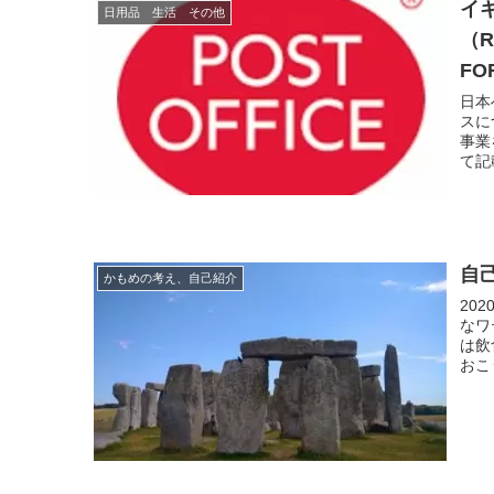
イ
日用品 生活 その他
（R
F
日本
スにつ
事業
て記載
自
かもめの考え、自己紹介
20
なワ
は飲
おこ