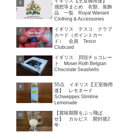
イギリス【王室御用達】
感想等まとめ 衣類、装飾
品 一覧 Royal Warrant
Clothing & Accessories
イギリス テスコ クラブ
カード（ポイントカー
ド） 会員 Tesco
Clubcard
イギリス 貝殻チョコレー
ト Moser Roth Belgian
Chocolate Seashells
55点 イギリス【王室御用
達】 レモネード
Schweppes Slimline
Lemonade
【賞味期限をぶっ飛ば
せ】 カルピス 開封後2
年