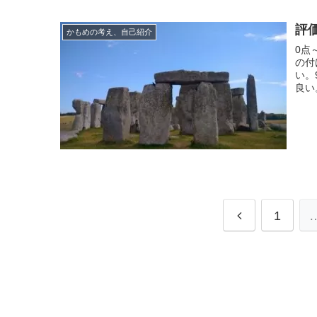
評
かもめの考え、自己紹介
0点
の付
い。
良い
1