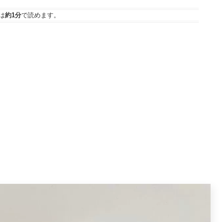
は
約1分
で読めます。