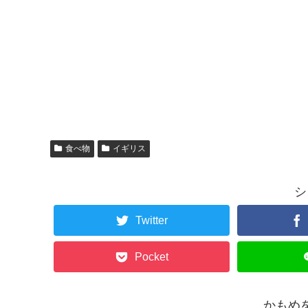
食べ物
イギリス
シ
Twitter
Pocket
かもめ