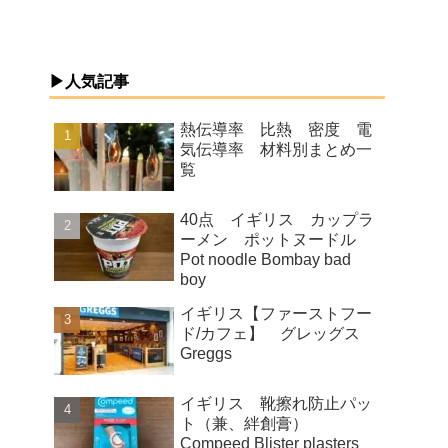
▶人気記事
熱伝導率 比熱 密度 電
気伝導率 材料別まとめ一
覧
40点 イギリス カップラ
ーメン ポットヌードル
Pot noodle Bombay bad
boy
イギリス【ファーストフー
ド/カフェ】 グレッグス
Greggs
イギリス 靴擦れ防止パッ
ト（兼、絆創膏）
Compeed Blister plasters