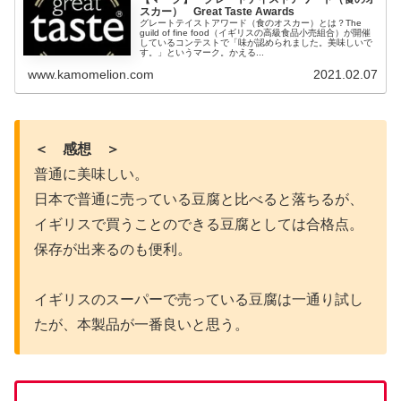
スカー） Great Taste Awards
グレートテイストアワード（食のオスカー）とは？The
guild of fine food（イギリスの高級食品小売組合）が開催
しているコンテストで「味が認められました。美味しいで
す。」というマーク。かえる...
www.kamomelion.com
2021.02.07
＜ 感想 ＞
普通に美味しい。
日本で普通に売っている豆腐と比べると落ちるが、
イギリスで買うことのできる豆腐としては合格点。
保存が出来るのも便利。
イギリスのスーパーで売っている豆腐は一通り試し
たが、本製品が一番良いと思う。