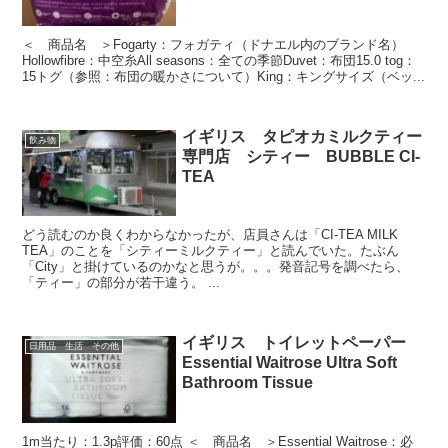
＜ 商品名 ＞Fogarty：フォガティ（ドナエル内のブランド名）
Hollowfibre：中空糸All seasons：全ての季節Duvet：布団15.0 tog：
15トグ（参照：布団の暖かさについて）King：キングサイズ（ベッ...
イギリス タピオカミルクティー
飲み物
専門店 シティー BUBBLE CI-
TEA
どう読むのか良くわからなかったが、店員さんは「CI-TEA MILK
TEA」のことを「シティーミルクティー」と読んでいた。たぶん
「City」と掛けているのかなと思うが。。。発音記号を調べたら、
「ティー」の部分が若干違う。 ...
イギリス トイレットペーパー
日用品 生活 その他
Essential Waitrose Ultra Soft
Bathroom Tissue
1m当たり：1.3p評価：60点 ＜ 商品名 ＞Essential Waitrose：必