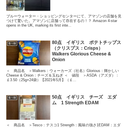
ブルーウォーター・ショッピングセンターにて、アマゾンの店舗を見
つけて驚いた。アマゾンに店舗って存在するの！？ Amazon 4-star
opens in the UK, marking its first inte...
80点 イギリス ポテトチップス
食べ物
（クリスプス：Crisps）
Walkers Glorious Cheese &
Onion
＜ 商品名 ＞Walkers：ウォーカーズ（社名）Glorious：輝かしい
Cheese & Onion：チーズ＆玉ねぎ ＜ 値段 ＞ASDA（アズダ）：
￡3.50（25g×24袋）【2021年5月】（￡...
50点 イギリス チーズ エダ
食べ物
ム 1 Strength EDAM
＜ 商品名 ＞Tesco：テスコ1 Strength：風味の強さ1EDAM：エダ