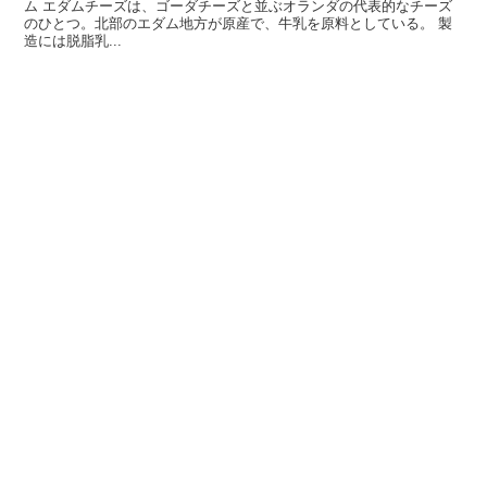
ム エダムチーズは、ゴーダチーズと並ぶオランダの代表的なチーズ
のひとつ。北部のエダム地方が原産で、牛乳を原料としている。 製
造には脱脂乳...