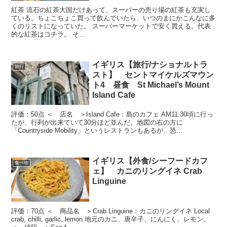
紅茶 流石の紅茶大国だけあって、スーパーの売り場の紅茶も充実し
ている。ちょこちょこ買って飲んでいたら、いつのまにかこんなに多
くのリストになっていた。 スーパーマーケットで安く買える、代表
的な紅茶はコチラ。 そ...
イギリス【旅行/ナショナルトラ
旅行
スト】 セントマイケルズマウン
ト4 昼食 St Michael’s Mount
Island Cafe
評価：50点 ＜ 店名 ＞Island Cafe：島のカフェ AM11:30頃に行っ
たが、行列が出来ていて30分ほど並んだ。地図の右の方に
「Countryside Mobility」というレストランもあるが、恐...
イギリス【外食/シーフードカフ
食べ物
ェ】 カニのリングイネ Crab
Linguine
評価：70点 ＜ 商品名 ＞Crab Linguine：カニのリングイネ Local
crab, chilli, garlic, lemon.地元のカニ、唐辛子、にんにく、レモン。