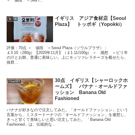
＜ 値段 ＞Sea f...
イギリス アジア食材店【Seoul
食べ物
Plaza】 トッポギ（Yopokki）
評価：70点 ＜ 値段 ＞Seoul Plaza（ソウルプラザ）：
￡3.10（280g）【2020年11月】（￡1.11/100g） ＜ 感想 ＞ピリ辛
の汁とお餅。普通に美味しい。上にモッツァレラチーズを載せたら、
抜群...
30点 イギリス【シャーロックホ
ChatGPT
ームズ】 バナナ・オールドファ
ッション Banana Old
Fashioned
バナナが好きなので注文してみた。「オールドファッション」という
言葉から、ミスタードーナツの「オールドファッション」を連想し、
きっと甘くて美味しいと思い注文してみた。 「Banana Old
Fashioned」は、伝統的な...