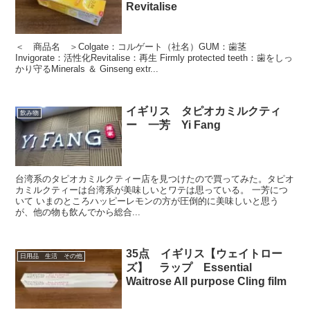
Revitalise
＜ 商品名 ＞Colgate：コルゲート（社名）GUM：歯茎
Invigorate：活性化Revitalise：再生 Firmly protected teeth：歯をしっ
かり守るMinerals ＆ Ginseng extr...
イギリス タピオカミルクティ
飲み物
ー 一芳 Yi Fang
台湾系のタピオカミルクティー店を見つけたので買ってみた。タピオ
カミルクティーは台湾系が美味しいとワテは思っている。 一芳につ
いて いまのところハッピーレモンの方が圧倒的に美味しいと思う
が、他の物も飲んでから総合...
35点 イギリス【ウェイトロー
日用品 生活 その他
ズ】 ラップ Essential
Waitrose All purpose Cling film