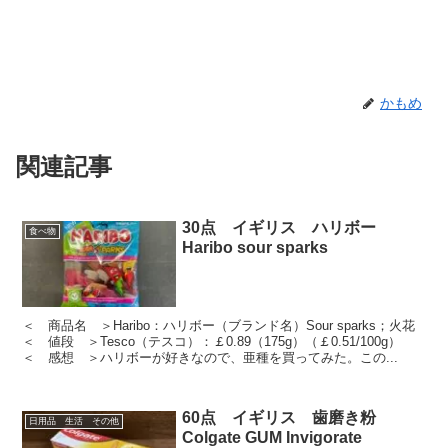
かもめ
関連記事
30点 イギリス ハリボー
食べ物
Haribo sour sparks
＜ 商品名 ＞Haribo：ハリボー（ブランド名）Sour sparks；火花
＜ 値段 ＞Tesco（テスコ）：￡0.89（175g）（￡0.51/100g）
＜ 感想 ＞ハリボーが好きなので、亜種を買ってみた。この...
60点 イギリス 歯磨き粉
日用品 生活 その他
Colgate GUM Invigorate