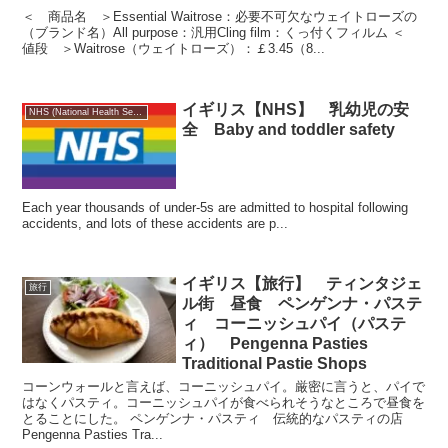
＜ 商品名 ＞Essential Waitrose：必要不可欠なウェイトローズの
（ブランド名）All purpose：汎用Cling film：くっ付くフィルム ＜
値段 ＞Waitrose（ウェイトローズ）：￡3.45（8...
イギリス【NHS】 乳幼児の安
NHS (National Health Service)
全 Baby and toddler safety
Each year thousands of under-5s are admitted to hospital following
accidents, and lots of these accidents are p...
イギリス【旅行】 ティンタジェ
旅行
ル街 昼食 ペンゲンナ・パステ
ィ コーニッシュパイ（パステ
ィ） Pengenna Pasties
Traditional Pastie Shops
コーンウォールと言えば、コーニッシュパイ。厳密に言うと、パイで
はなくパスティ。コーニッシュパイが食べられそうなところで昼食を
とることにした。 ペンゲンナ・パスティ 伝統的なパスティの店
Pengenna Pasties Tra...