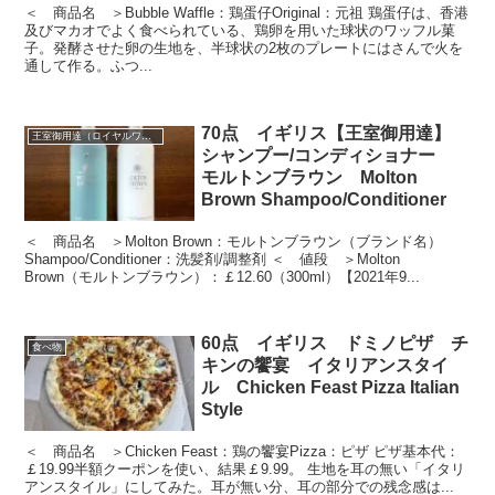
＜ 商品名 ＞Bubble Waffle：鶏蛋仔Original：元祖 鶏蛋仔は、香港
及びマカオでよく食べられている、鶏卵を用いた球状のワッフル菓
子。発酵させた卵の生地を、半球状の2枚のプレートにはさんで火を
通して作る。ふつ...
70点 イギリス【王室御用達】
王室御用達（ロイヤルワラント）
シャンプー/コンディショナー
モルトンブラウン Molton
Brown Shampoo/Conditioner
＜ 商品名 ＞Molton Brown：モルトンブラウン（ブランド名）
Shampoo/Conditioner：洗髪剤/調整剤 ＜ 値段 ＞Molton
Brown（モルトンブラウン）：￡12.60（300ml）【2021年9...
60点 イギリス ドミノピザ チ
食べ物
キンの饗宴 イタリアンスタイ
ル Chicken Feast Pizza Italian
Style
＜ 商品名 ＞Chicken Feast：鶏の饗宴Pizza：ピザ ピザ基本代：
￡19.99半額クーポンを使い、結果￡9.99。 生地を耳の無い「イタリ
アンスタイル」にしてみた。耳が無い分、耳の部分での残念感は...