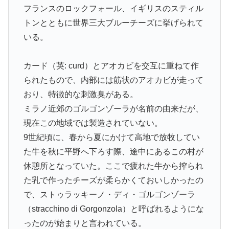
フランスのロックフォール、イギリスのスティル
トンとともに世界三大ブルーチーズに挙げられて
いる。
カード（英: curd）とアオカビを交互に重ねて作
られたもので、内部には筋状のアオカビが走って
おり、特徴的な刺激臭がある。
ミラノ近郊のゴルゴンゾーラが名前の由来だが、
現在この地域では製造されていない。
9世紀頃に、春から夏にかけて高地で放牧してい
た牛を秋に平野へ下ろす際、途中にあるこの村が
休憩所となっていた。ここで疲れた牛から搾られ
た乳で作ったチーズが柔らかくておいしかったの
で、ストゥラッキーノ・ディ・ゴルゴンゾーラ
（stracchino di Gorgonzola）と呼ばれるようにな
ったのが始まりと言われている。