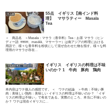
55点 イギリス【南インド料
飲み物
理】 マサラティー Masala
Tea
＜ 商品名 ＞Masala：マサラ（香辛料）Tea：お茶 マサラ（ヒン
ディー語: मसाला、masālā、マサーラー）は南アジアの料理における
用語で、様々な香辛料を粉状にして混ぜ合わせた物を指す。様々な料
理用のマサラが存在...
イギリス イギリスの料理は不味
かもめの考え、自己紹介
いのか？ 1 牛肉 豚肉 鶏肉
本内容はワテ個人の感想です。 ＜ ワテの結論 ＞牛肉：不味い豚
肉：美味しい鶏肉：美味しい イギリスの料理は不味いのか？ 「イギ
リスの料理は不味い」で有名である。実際のところ、本当に不味いの
か？ ワテは現在イギリスに...