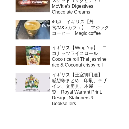
スケット（マクビティ）
McVitie’s Digestives
Chocolate Creams
40点 イギリス【外
食/M&Sカフェ】 マジック
コーヒー Magic coffee
イギリス【Wing Yip】 コ
コナッツライスロール
Coco rice roll Thai jasmine
rice & Coconut crispy roll
イギリス【王室御用達】
感想等まとめ 印刷、デザ
イン、文房具、本屋 一
覧 Royal Warrant Print,
Design, Stationers &
Booksellers