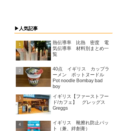
▶人気記事
熱伝導率 比熱 密度 電
気伝導率 材料別まとめ一
覧
40点 イギリス カップラ
ーメン ポットヌードル
Pot noodle Bombay bad
boy
イギリス【ファーストフー
ド/カフェ】 グレッグス
Greggs
イギリス 靴擦れ防止パッ
ト（兼、絆創膏）