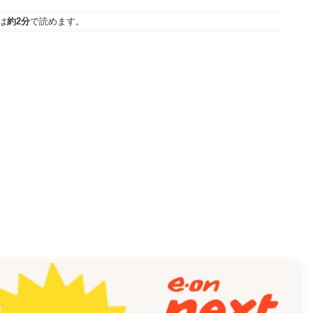
は
約2分
で読めます。