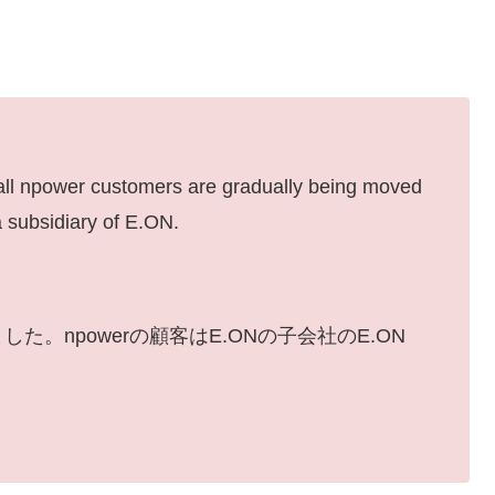
。
all npower customers are gradually being moved
 subsidiary of E.ON.
した。npowerの顧客はE.ONの子会社のE.ON